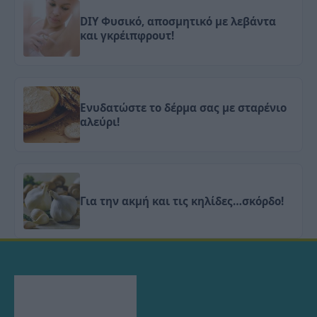
DIY Φυσικό, αποσμητικό με λεβάντα
και γκρέιπφρουτ!
Ενυδατώστε το δέρμα σας με σταρένιο
αλεύρι!
Για την ακμή και τις κηλίδες…σκόρδο!