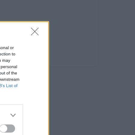
sonal or
ection to
ou may
 personal
out of the
 downstream
B’s List of