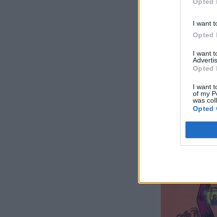
Opted 
I want t
Opted 
I want 
Advertis
Opted 
I want t
of my P
was col
Opted 