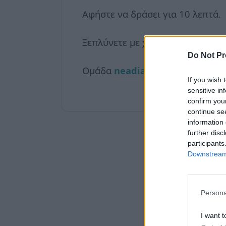
Αφήστε να δράσει για 10 λεπτά.
Ξεπλύνετε με χλιαρό νερό.
Do Not Pr
Ομάδα
neadiatrofis.gr
If you wish 
sensitive in
confirm you
continue se
information 
further disc
participants
Downstream 
Persona
I want t