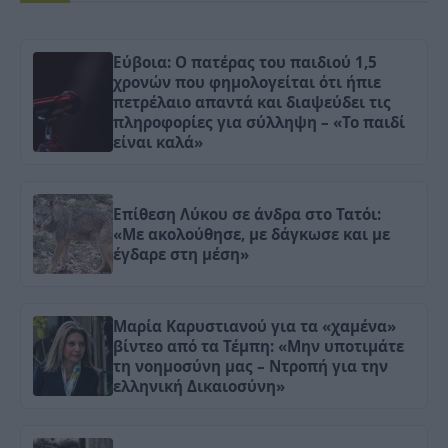
Εύβοια: Ο πατέρας του παιδιού 1,5
χρονών που φημολογείται ότι ήπιε
πετρέλαιο απαντά και διαψεύδει τις
πληροφορίες για σύλληψη – «Το παιδί
είναι καλά»
Επίθεση Λύκου σε άνδρα στο Τατόι:
«Με ακολούθησε, με δάγκωσε και με
έγδαρε στη μέση»
Μαρία Καρυστιανού για τα «χαμένα»
βίντεο από τα Τέμπη: «Μην υποτιμάτε
τη νοημοσύνη μας – Ντροπή για την
ελληνική Δικαιοσύνη»