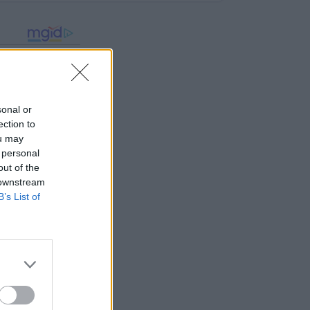
sonal or
ection to
ou may
 personal
out of the
 downstream
B’s List of