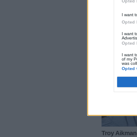
Opted 
I want t
Opted 
I want 
Advertis
Opted 
I want t
of my P
was col
Opted 