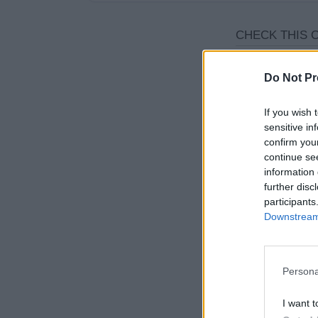
Do Not Pr
If you wish 
sensitive in
confirm you
continue se
information 
further disc
participants
Downstream 
Persona
I want t