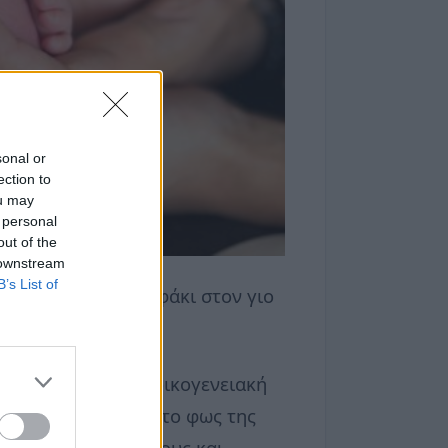
sonal or
ection to
ou may
 personal
out of the
 downstream
B’s List of
ας ένα μικρό αδελφάκι στον γιο
τεί σε μια ήρεμη οικογενειακή
ρώτες που βλέπουν το φως της
 και ευχές από φίλους και