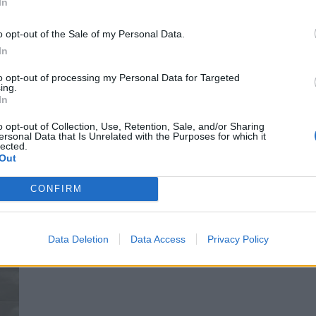
In
o opt-out of the Sale of my Personal Data.
In
τίνος Αργυρός απολαμβάνουν αυτή την περίοδο τις
to opt-out of processing my Personal Data for Targeted
, όπως συνηθίζουν, χαμηλούς τόνους και επιλέγοντα
ing.
In
οσωπική τους ζωή.
o opt-out of Collection, Use, Retention, Sale, and/or Sharing
ersonal Data that Is Unrelated with the Purposes for which it
lected.
Out
CONFIRM
Data Deletion
Data Access
Privacy Policy