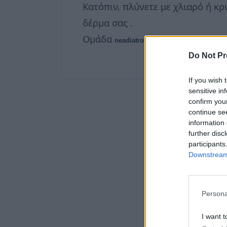
Κατόπιν, πλύνετε με χλιαρό ή κ
δέρμα σας .
Ομάδα
neadiatrofis.gr
Do Not Pr
If you wish 
sensitive in
confirm you
continue se
information 
further disc
participants
Downstream 
Persona
I want t