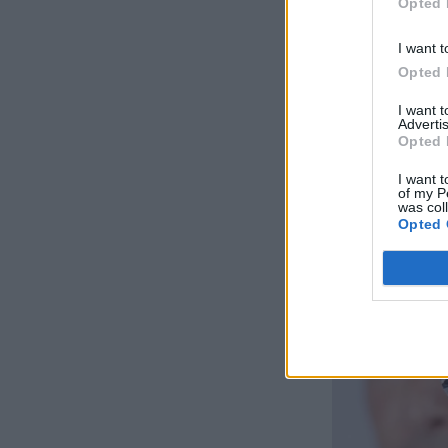
Opted 
I want t
Opted 
I want 
Advertis
Opted 
I want t
of my P
was col
Opted 