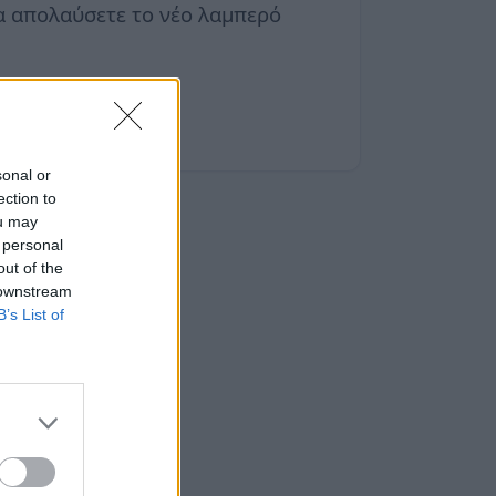
να απολαύσετε το νέο λαμπερό
sonal or
ection to
ou may
 personal
out of the
 downstream
B’s List of