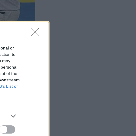
sonal or
ection to
ou may
 personal
out of the
 downstream
B’s List of