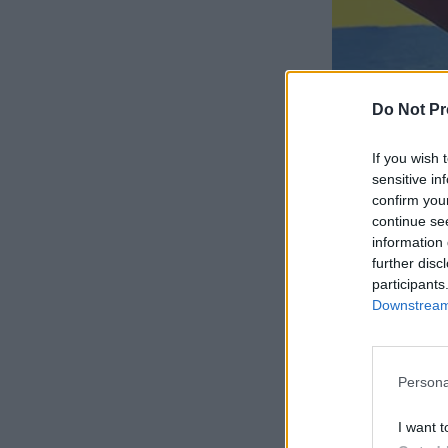
Do Not Pr
If you wish 
sensitive in
confirm you
continue se
information 
further disc
participants
Downstream 
Persona
I want t