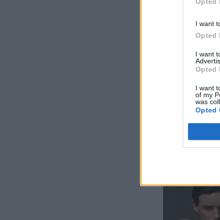
Opted 
I want t
Opted 
I want 
Advertis
Opted 
I want t
of my P
was col
Opted 