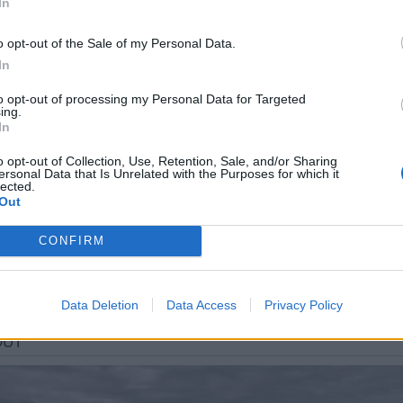
 περιοχή των ματιών.
In
ένα πινέλο εφαρμόζουμε τη μάσκα μας σε όλο το π
o opt-out of the Sale of my Personal Data.
In
ου χρόνου μπορούμε πρίν αφαιρέσουμε τη μάσκα μ
to opt-out of processing my Personal Data for Targeted
ing.
πο μας για να επιτύχουμε μεγαλύτερη διείσδυση τω
In
o opt-out of Collection, Use, Retention, Sale, and/or Sharing
ersonal Data that Is Unrelated with the Purposes for which it
lected.
ρμα την ενυδατική μας κρέμα και οπωσδήποτε και 
Out
CONFIRM
Data Deletion
Data Access
Privacy Policy