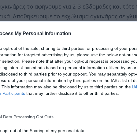
 αγκινάρας το αφήνουμε για 2-3 εβδομάδες και τότ
τικά. Αποθηκεύουμε το εκχύλισμα αγκινάρας σε γλ
τα σε μέρος δροσερό και σκοτεινό, προκειμένου να
ocess My Personal Information
 της επιδερμίδας μας.
to opt-out of the sale, sharing to third parties, or processing of your per
εκχυλίσματος αγκινάρας με το μέλι μας ανακατεύον
formation for targeted advertising by us, please use the below opt-out s
r selection. Please note that after your opt-out request is processed y
ια χρήση.
eing interest-based ads based on personal information utilized by us or
disclosed to third parties prior to your opt-out. You may separately opt-
losure of your personal information by third parties on the IAB’s list of
. This information may also be disclosed by us to third parties on the
IA
προσώπου μας με το κατάλληλο για τον τύπο του πρ
Participants
that may further disclose it to other third parties.
 για να ζωντανέψουμε την κυκλοφορία του αίματος 
l Data Processing Opt Outs
ε ένα ακτινίδιο στη μέση και να περάσουμε με αυτ
o opt-out of the Sharing of my personal data.