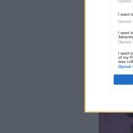
Opted 
I want t
Opted 
I want 
Advertis
Opted 
I want t
of my P
was col
Opted 