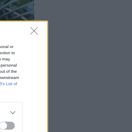
sonal or
ection to
ou may
 personal
out of the
 downstream
B’s List of