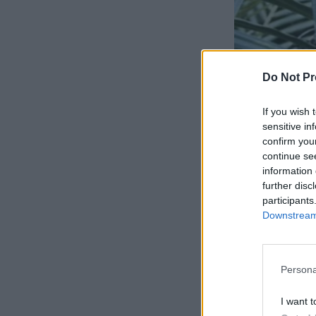
Do Not Pr
If you wish 
sensitive in
confirm you
continue se
information 
further disc
participants
Downstream 
Persona
I want t