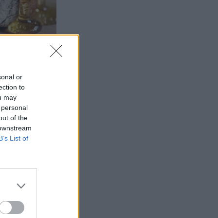
sonal or
ection to
ou may
 personal
out of the
 downstream
B’s List of