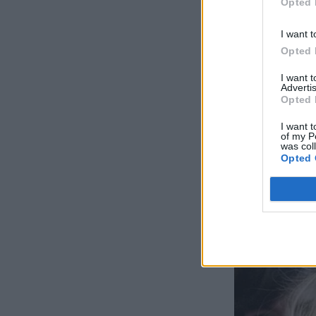
Opted 
I want t
Opted 
I want 
Advertis
Opted 
I want t
of my P
was col
Opted 