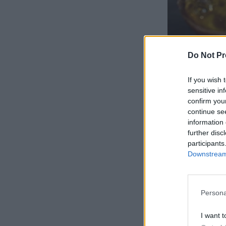
Do Not Pr
If you wish 
sensitive in
confirm you
continue se
information 
further disc
participants
Downstream 
Persona
I want t