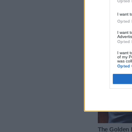
Opted 
I want t
Opted 
I want 
Advertis
Opted 
I want t
of my P
was col
Opted 