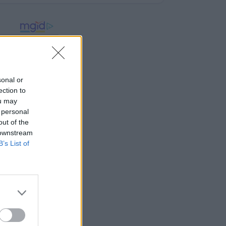
sonal or
ection to
ou may
 personal
out of the
 downstream
B’s List of