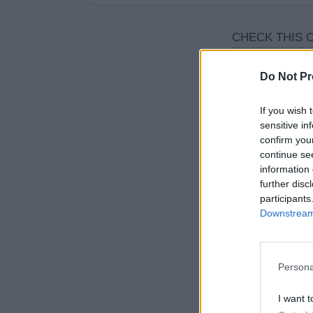
Do Not Pr
If you wish 
sensitive in
confirm you
continue se
information 
further disc
participants
Downstream 
Persona
I want t