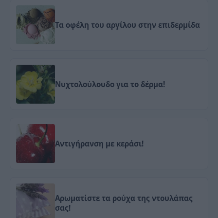
Τα οφέλη του αργίλου στην επιδερμίδα
Νυχτολούλουδο για το δέρμα!
Αντιγήρανση με κεράσι!
Αρωματίστε τα ρούχα της ντουλάπας
σας!