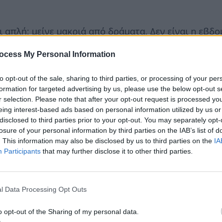
ι απλή: μείνε μακριά από δράματα. Δεν είναι η εβδ
ocess My Personal Information
πει να θυμάσαι
to opt-out of the sale, sharing to third parties, or processing of your per
 Μην τον υποτιμάς ποτέ.
formation for targeted advertising by us, please use the below opt-out s
ί είναι κακός, αλλά γιατί ξέρει κάτι που δεν ξέρεις 
r selection. Please note that after your opt-out request is processed y
eing interest-based ads based on personal information utilized by us or
υ. Αν δεν τον καταλαβαίνεις, κάνε ένα βήμα πίσω.
disclosed to third parties prior to your opt-out. You may separately opt-
losure of your personal information by third parties on the IAB’s list of
. This information may also be disclosed by us to third parties on the
IA
Participants
that may further disclose it to other third parties.
l Data Processing Opt Outs
o opt-out of the Sharing of my personal data.