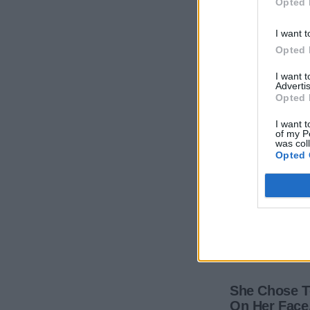
Opted 
I want t
Opted 
I want 
Advertis
Opted 
I want t
of my P
was col
Opted 