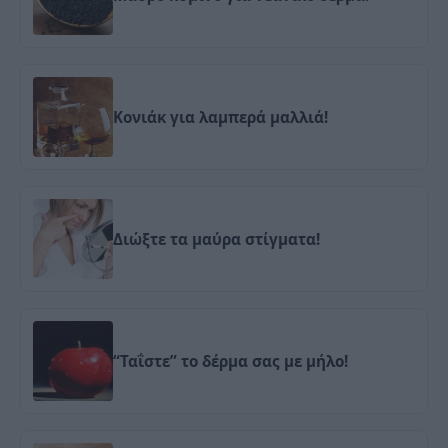
Κονιάκ για λαμπερά μαλλιά!
Διώξτε τα μαύρα στίγματα!
“Ταΐστε” το δέρμα σας με μήλο!