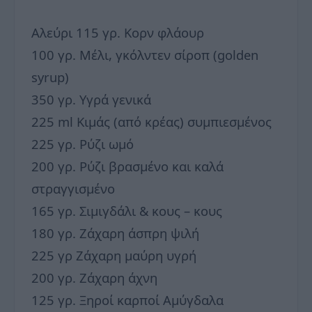
Αλεύρι 115 γρ. Κορν φλάουρ
100 γρ. Μέλι, γκόλντεν σίροπ (golden
syrup)
350 γρ. Υγρά γενικά
225 ml Κιμάς (από κρέας) συμπιεσμένος
225 γρ. Ρύζι ωμό
200 γρ. Ρύζι βρασμένο και καλά
στραγγισμένο
165 γρ. Σιμιγδάλι & κους – κους
180 γρ. Ζάχαρη άσπρη ψιλή
225 γρ Ζάχαρη μαύρη υγρή
200 γρ. Ζάχαρη άχνη
125 γρ. Ξηροί καρποί Αμύγδαλα