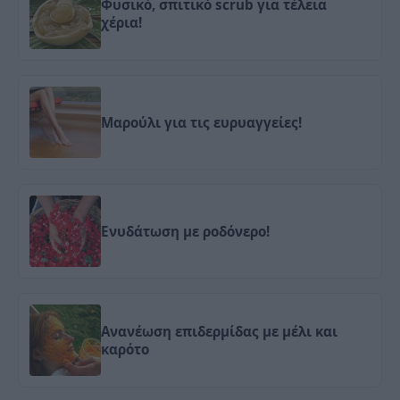
Φυσικό, σπιτικό scrub για τέλεια
χέρια!
Μαρούλι για τις ευρυαγγείες!
Ενυδάτωση με ροδόνερο!
Ανανέωση επιδερμίδας με μέλι και
καρότο