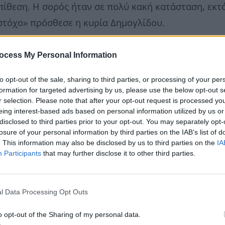
ίθεση. Η σορός ήταν σε πολύ κακή κατάσταση, εκτό
στόχο» πρόσθεσε η κυρία Δημογλίδου.
ΚΑΪ, «το πιο δύσκολο κομμάτι ήταν τα παιδιά να 
ocess My Personal Information
τι διαπίστωσαν ότι υπήρχαν δύο παιδιά που κοιμό
to opt-out of the sale, sharing to third parties, or processing of your per
 τα παιδιά αντιλήφθηκαν τι συνέβη. «Δεν φαίνεται ν
formation for targeted advertising by us, please use the below opt-out s
 επισημαίνοντας ότι το έγκλημα διαπράχθηκε τις π
r selection. Please note that after your opt-out request is processed y
eing interest-based ads based on personal information utilized by us or
disclosed to third parties prior to your opt-out. You may separately opt-
losure of your personal information by third parties on the IAB’s list of
ερί πιθανής χορήγησης ουσίας στα παιδιά, η εκπρό
. This information may also be disclosed by us to third parties on the
IA
Participants
that may further disclose it to other third parties.
 έναν τόπο εγκλήματος ή από κακοποιητικό περιβά
νται σε συγκεκριμένο κύκλο ιατρικών εξετάσεων. Όπ
ς χορηγήθηκε κάποια ουσία, ωστόσο το ενδεχόμενο ε
l Data Processing Opt Outs
o opt-out of the Sharing of my personal data.