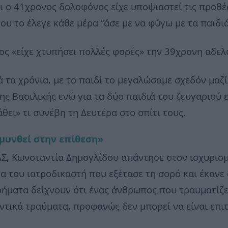
τι ο 41χρονος δολοφόνος είχε υποψιαστεί τις προθέ
ου το έλεγε κάθε μέρα “άσε με να φύγω με τα παιδιά
ονος «είχε χτυπήσει πολλές φορές» την 39χρονη αδελ
ά τα χρόνια, με το παιδί το μεγαλώσαμε σχεδόν μαζί
 Βασιλικής ενώ για τα δύο παιδιά του ζευγαριού εί
θει» τι συνέβη τη Δευτέρα στο σπίτι τους.
μυνθεί στην επίθεση»
Σ, Κωνσταντία Δημογλίδου απάντησε στον ισχυρισμ
τα του ιατροδικαστή που εξέτασε τη σορό και έκαν
υρήματα δείχνουν ότι ένας άνθρωπος που τραυματίζ
ντικά τραύματα, προφανώς δεν μπορεί να είναι επιτ