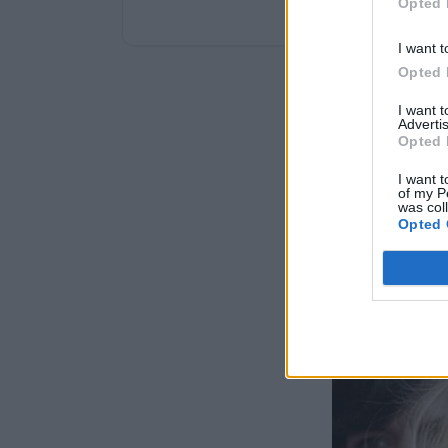
Opted 
I want t
Opted 
I want 
Advertis
Opted 
I want t
of my P
was col
Opted 