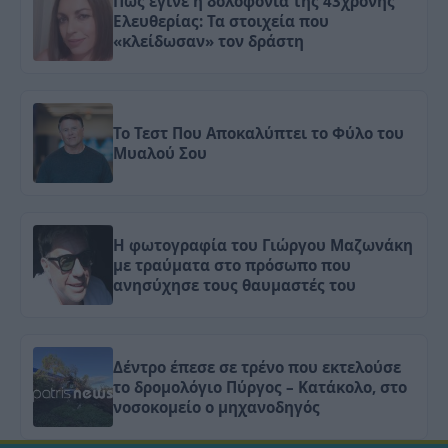
Πώς έγινε η δολοφονία της 43χρονης
Ελευθερίας: Τα στοιχεία που
«κλείδωσαν» τον δράστη
Το Τεστ Που Αποκαλύπτει το Φύλο του
Μυαλού Σου
Η φωτογραφία του Γιώργου Μαζωνάκη
με τραύματα στο πρόσωπο που
ανησύχησε τους θαυμαστές του
Δέντρο έπεσε σε τρένο που εκτελούσε
το δρομολόγιο Πύργος – Κατάκολο, στο
νοσοκομείο ο μηχανοδηγός