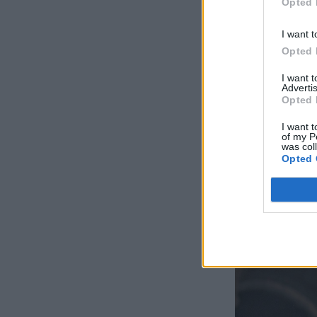
Opted 
I want t
Opted 
I want 
Advertis
Opted 
I want t
of my P
was col
Opted 