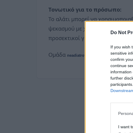
Τονωτικό για το πρόσωπο:
Το αλάτι μπορεί να χρησιμοποιηθ
ψεκασμού με χλιαρό νερό ανακατ
Do Not Pr
προσεκτικοί για να αποφύγετε τα
If you wish 
sensitive in
Ομάδα
neadiatrofis.gr
confirm you
continue se
information 
further disc
participants
Downstream 
Persona
I want t