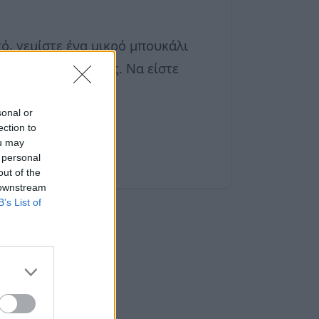
τό, γεμίστε ένα μικρό μπουκάλι
ε στο πρόσωπό σας. Να είστε
sonal or
ection to
ou may
 personal
out of the
 downstream
B’s List of