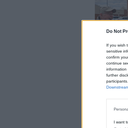
Do Not Pr
If you wish 
sensitive in
confirm you
continue se
information 
further disc
participants
Downstream 
Persona
I want t