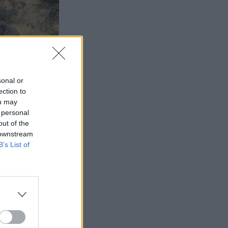
sonal or
ection to
ou may
 personal
out of the
 downstream
B’s List of