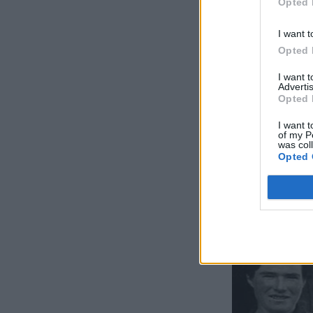
Opted 
I want t
Opted 
I want 
Advertis
Opted 
I want t
of my P
was col
Opted 