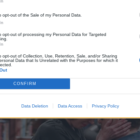
In
ών, τα οποία είναι πιθανό να επιδεινώσουν το πρ
o opt-out of the Sale of my Personal Data.
is.gr
In
to opt-out of processing my Personal Data for Targeted
ing.
In
o opt-out of Collection, Use, Retention, Sale, and/or Sharing
ersonal Data that Is Unrelated with the Purposes for which it
lected.
Out
CONFIRM
Data Deletion
Data Access
Privacy Policy