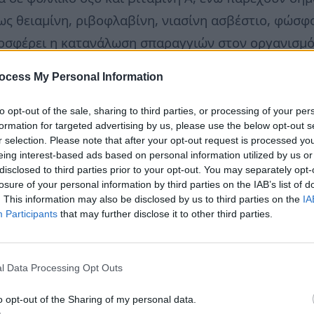
ς θειαμίνη, ριβοφλαβίνη, νιασίνη ασβέστιο, φώσφο
οσφέρει η κατανάλωση σπαραγγιών στον οργανισμό, 
, λόγω της υψηλής περιεκτικότητάς τους σε καροτε
ocess My Personal Information
συστατικών που προστατεύουν τα κύτταρα από την 
to opt-out of the sale, sharing to third parties, or processing of your per
formation for targeted advertising by us, please use the below opt-out s
r selection. Please note that after your opt-out request is processed y
ι γνωστά για τη διουρητική τους δράση, γεγονός π
eing interest-based ads based on personal information utilized by us or
ταυτόχρονα αποτελούν καλή πηγή φυτικών ινών και
disclosed to third parties prior to your opt-out. You may separately opt-
losure of your personal information by third parties on the IAB’s list of
πτυξη και διατήρηση της υγιούς μικροχλωρίδας του
. This information may also be disclosed by us to third parties on the
IA
Participants
that may further disclose it to other third parties.
ό τους περιεχόμενο, αυτό είναι ιδιαίτερα χαμηλό,
22 θερμίδες. Συνεπώς, τα σπαράγγια αποτελούν ένα
l Data Processing Opt Outs
α πρέπει να λείπει από τη διατροφή μικρών και μεγ
 άτομα που εμφανίζουν υψηλά επίπεδα ουρικού οξέο
o opt-out of the Sharing of my personal data.