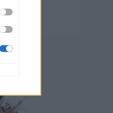
όβλημα.