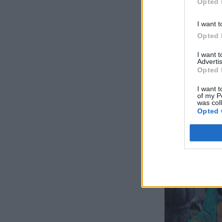
Opted 
I want t
Opted 
I want 
Advertis
Opted 
I want t
of my P
was col
Opted 