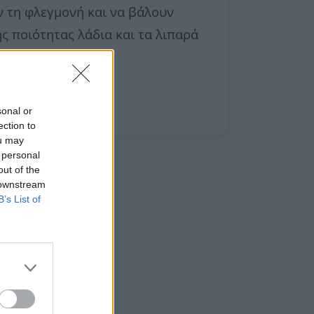
ν τη φλεγμονή και να βάλουν
ς ποιότητας λάδια και τα λιπαρά
sonal or
ection to
ou may
 personal
out of the
 downstream
B’s List of