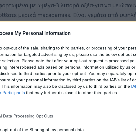
 φορτωμένα με ωμέγα-3 λιπαρά οξέα-για να μειώσου
σθέστε μερικά macadamias. Είναι γεμάτα από υψηλή
ή του δέρματος και στην αναζωογόνηση.
ocess My Personal Information
to opt-out of the sale, sharing to third parties, or processing of your per
formation for targeted advertising by us, please use the below opt-out s
r selection. Please note that after your opt-out request is processed y
eing interest-based ads based on personal information utilized by us or
disclosed to third parties prior to your opt-out. You may separately opt-
losure of your personal information by third parties on the IAB’s list of
. This information may also be disclosed by us to third parties on the
IA
Participants
that may further disclose it to other third parties.
l Data Processing Opt Outs
o opt-out of the Sharing of my personal data.