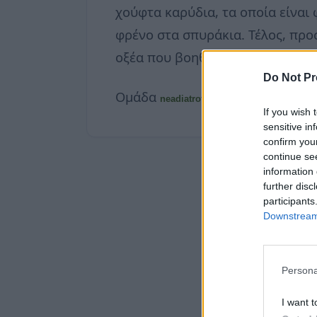
χούφτα καρύδια, τα οποία είναι
φρένο στα σπυράκια. Τέλος, προ
οξέα που βοηθούν στην επισκευ
Do Not Pr
Ομάδα
neadiatrofis.gr
If you wish 
sensitive in
confirm you
continue se
information 
further disc
participants
Downstream 
Persona
I want t