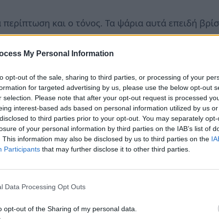
τά περίπτωση και ο τόνος. Τα ψάρια αυτά επειδή βρ
ν και υψηλή περιεκτικότητα σε βαρέα μέταλλα, τα
ικό σύστημα του αναπτυσσόμενου εμβρύου.
ocess My Personal Information
to opt-out of the sale, sharing to third parties, or processing of your per
 των γευμάτων της εγκύου πρέπει να γίνεται με ιδι
formation for targeted advertising by us, please use the below opt-out s
εινής για να αποφευχθούν επιμολύνσεις και αλλοιώσ
r selection. Please note that after your opt-out request is processed y
eing interest-based ads based on personal information utilized by us or
εία της ίδιας αλλά και του εμβρύου της.
disclosed to third parties prior to your opt-out. You may separately opt-
ι θαλασσινών θα πρέπει να χαρακτηρίζεται από ποικ
losure of your personal information by third parties on the IAB’s list of
. This information may also be disclosed by us to third parties on the
IA
ωσης ψαριών που βρίσκονται στη κορυφή της τροφ
Participants
that may further disclose it to other third parties.
is.gr
l Data Processing Opt Outs
o opt-out of the Sharing of my personal data.