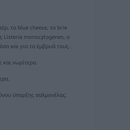
ρ, το blue cheese, το brie
ς Listeria monocytogenes, o
όσο και για τα έμβρυά τους.
ε και νωρίτερα.
ερα.
δύνου ύπαρξης σαλμονέλας.