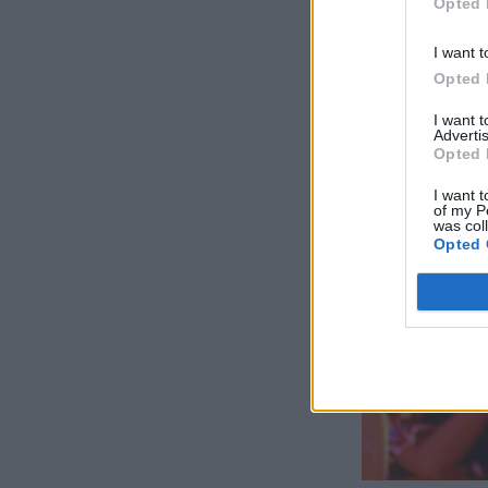
Opted 
I want t
Opted 
I want 
Advertis
Opted 
I want t
of my P
was col
Opted 