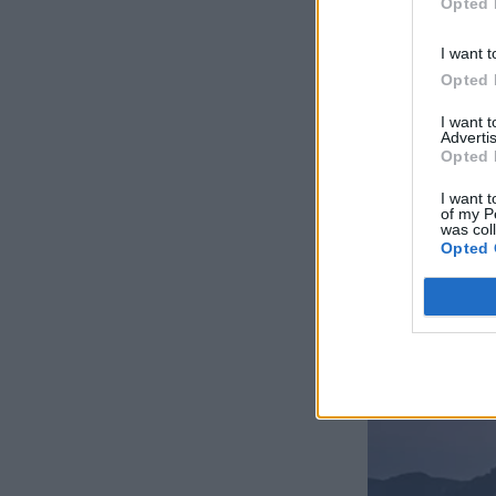
Opted 
I want t
Opted 
I want 
Advertis
Opted 
I want t
of my P
was col
Opted 