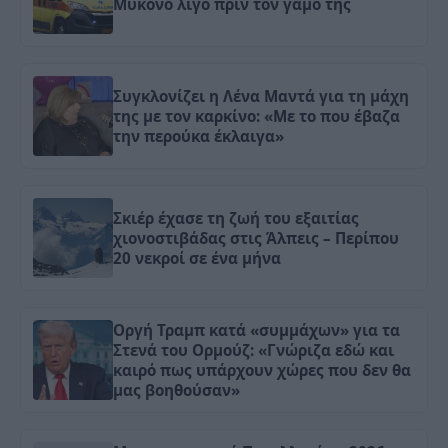
Μύκονο λίγο πριν τον γάμο της
Συγκλονίζει η Λένα Μαντά για τη μάχη
της με τον καρκίνο: «Με το που έβαζα
την περούκα έκλαιγα»
Σκιέρ έχασε τη ζωή του εξαιτίας
χιονοστιβάδας στις Άλπεις – Περίπου
20 νεκροί σε ένα μήνα
Οργή Τραμπ κατά «συμμάχων» για τα
Στενά του Ορμούζ: «Γνώριζα εδώ και
καιρό πως υπάρχουν χώρες που δεν θα
μας βοηθούσαν»