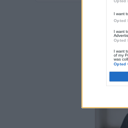
Opted 
I want t
Opted 
I want 
Advertis
Opted 
I want t
of my P
was col
Opted 