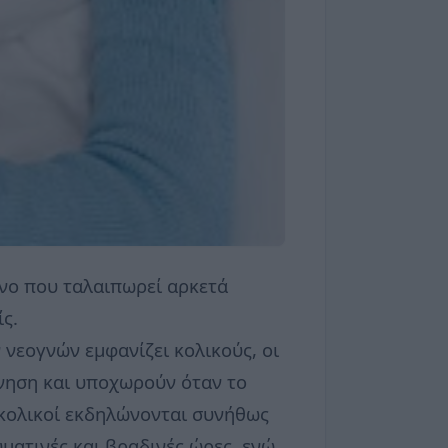
ενο που ταλαιπωρεί αρκετά
ίς.
 νεογνών εμφανίζει κολικούς, οι
ννηση και υποχωρούν όταν το
 κολικοί εκδηλώνονται συνήθως
υματινές και βραδινές ώρες, ενώ