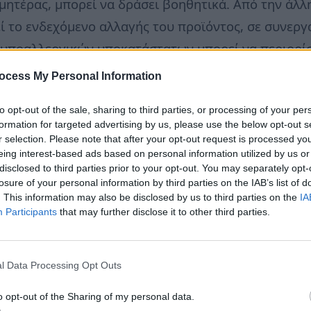
 μητέρας, μπορεί να δράσει βοηθητικά. Από την άλ
ί το ενδεχόμενο αλλαγής του προϊόντος, σε συνεργα
 υποαλλεργικών υποκατάστατων μπορεί να περιορίσ
ό άσθματος και αλλεργιών στην οικογένεια.
ocess My Personal Information
 επιδεινώνονται λόγω της αυξημένης κατάποσης αέρ
to opt-out of the sale, sharing to third parties, or processing of your per
formation for targeted advertising by us, please use the below opt-out s
στάση σώματος της μητέρας και του βρέφους κατά 
r selection. Please note that after your opt-out request is processed y
ι να επιλέγονται ειδικά σχεδιασμένα μπιμπερό, που
eing interest-based ads based on personal information utilized by us or
disclosed to third parties prior to your opt-out. You may separately opt-
σε όσο το δυνατόν πιο κάθετη θέση μπορεί να είναι
losure of your personal information by third parties on the IAB’s list of
ψημάτων με καταπραϋντική δράση (π.χ. χαμομήλι) 
. This information may also be disclosed by us to third parties on the
IA
Participants
that may further disclose it to other third parties.
is.gr
l Data Processing Opt Outs
o opt-out of the Sharing of my personal data.