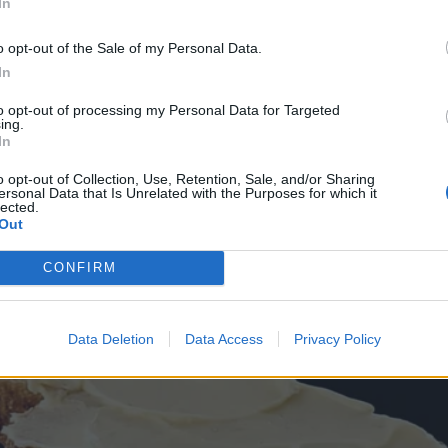
In
νο λόγω του αλουμινίου, που είναι τοξικό. Κατά το
o opt-out of the Sale of my Personal Data.
ψηλής θερμοκρασίας, εισχωρεί στο φαγητό και, κατά
In
ια τα μαγειρικά σκεύη από αλουμίνιο & ταψάκια μιας
to opt-out of processing my Personal Data for Targeted
ing.
In
o opt-out of Collection, Use, Retention, Sale, and/or Sharing
ersonal Data that Is Unrelated with the Purposes for which it
lected.
Out
CONFIRM
Data Deletion
Data Access
Privacy Policy