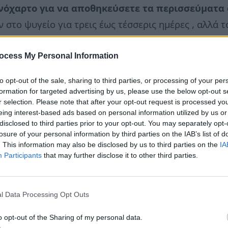
ινόχαρτο για να αποθηκεύσετε τα περισσεύματα
στο ψυγείο για τρεις έως τέσσερις ημέρες , αλλά τ
 Το αλουμινόχαρτο δεν είναι αεροστεγές, που σημαί
ος αέρας. Αυτό επιτρέπει στα βακτήρια να αναπτυχθ
ocess My Personal Information
ία αποθήκευσης ή σακούλες αποθήκευσης τροφίμων
to opt-out of the sale, sharing to third parties, or processing of your per
formation for targeted advertising by us, please use the below opt-out s
ουμινόχαρτο
r selection. Please note that after your opt-out request is processed y
eing interest-based ads based on personal information utilized by us or
ερμότητα, αλλά παγιδεύει και την υγρασία. Αυτό ση
disclosed to third parties prior to your opt-out. You may separately opt-
 και όχι ψητή και τραγανή.
losure of your personal information by third parties on the IAB’s list of
. This information may also be disclosed by us to third parties on the
IA
Participants
that may further disclose it to other third parties.
ό περιοδικό
Journal of Electrochemical Science
η 
προσλαμβάνει ο οργανισμός σημαντική ποσότητα αλ
l Data Processing Opt Outs
o opt-out of the Sharing of my personal data.