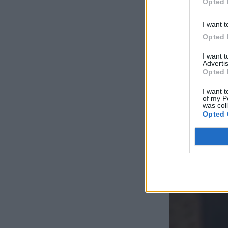
Opted 
I want t
Opted 
I want 
Advertis
Opted 
I want t
of my P
was col
Opted 