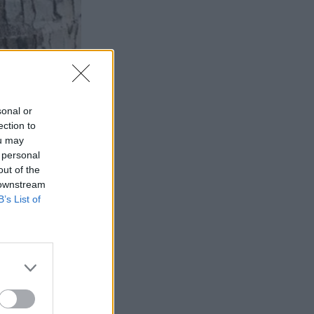
sonal or
ection to
ou may
 personal
out of the
 downstream
B’s List of