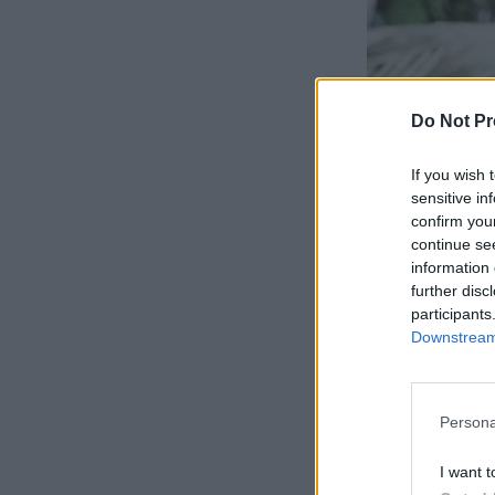
Do Not Pr
If you wish 
sensitive in
confirm you
continue se
information 
further disc
participants
Downstream 
Persona
I want t