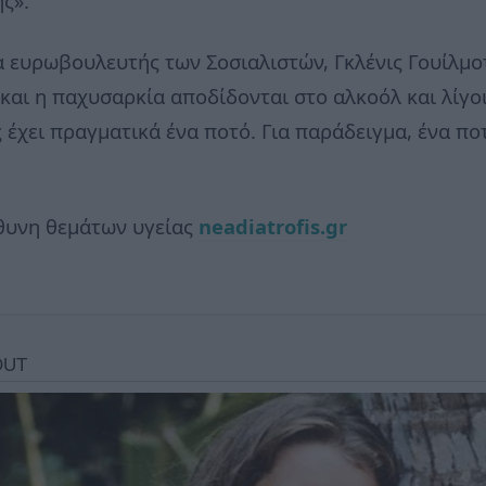
ς».
α ευρωβουλευτής των Σοσιαλιστών, Γκλένις Γουίλμοτ
και η παχυσαρκία αποδίδονται στο αλκοόλ και λίγοι
έχει πραγματικά ένα ποτό. Για παράδειγμα, ένα ποτή
θυνη θεμάτων υγείας
neadiatrofis.gr