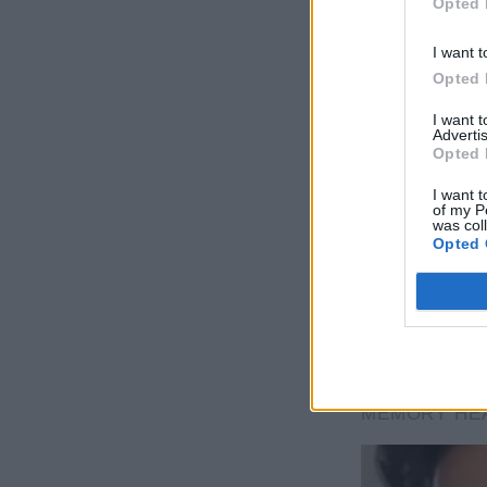
Opted 
I want t
Opted 
I want 
Advertis
Opted 
I want t
of my P
was col
Opted 