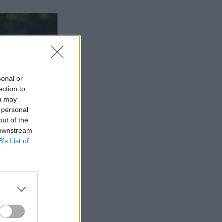
sonal or
ection to
ou may
 personal
out of the
 downstream
B’s List of