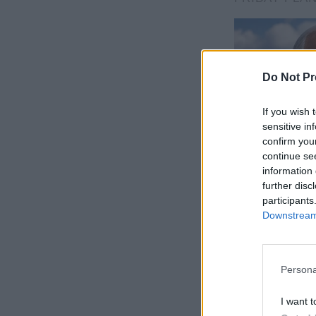
Do Not Pr
If you wish 
sensitive in
confirm you
continue se
information 
further disc
participants
Downstream 
Persona
I want t