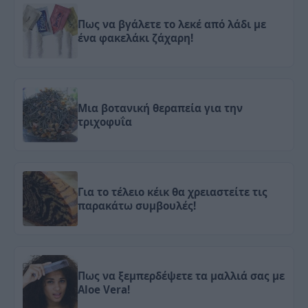
Πως να βγάλετε το λεκέ από λάδι με
ένα φακελάκι ζάχαρη!
Μια βοτανική θεραπεία για την
τριχοφυΐα
Για το τέλειο κέικ θα χρειαστείτε τις
παρακάτω συμβουλές!
Πως να ξεμπερδέψετε τα μαλλιά σας με
Aloe Vera!