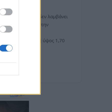
του βάρους, καθώς δεν λαμβάνει
λιάς συνδέεται με την
κού βάρους.
γμα, μια γυναίκα με ύψος 1,70