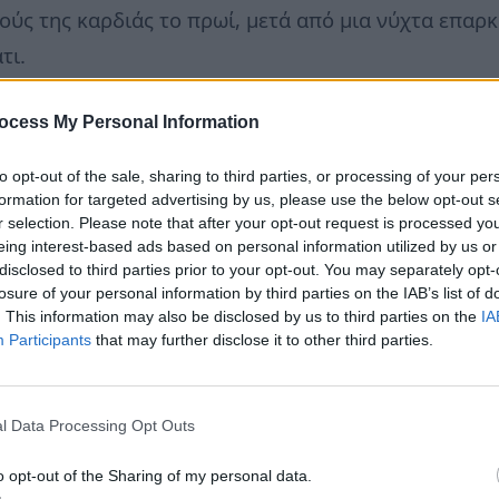
μούς της καρδιάς το πρωί, μετά από μια νύχτα επαρ
τι.
τοποθετήστε δύο δάχτυλα του ενός χεριού (το δεύτε
ocess My Personal Information
ριού, λίγο πιο χαμηλά από τη βάση του αντίχειρα.
ανθείτε τον παλμό. Με τη βοήθεια ενός ρολογιού, 
to opt-out of the sale, sharing to third parties, or processing of your per
formation for targeted advertising by us, please use the below opt-out s
r selection. Please note that after your opt-out request is processed y
eing interest-based ads based on personal information utilized by us or
disclosed to third parties prior to your opt-out. You may separately opt-
με τον αυξημένο κίνδυνο εγκεφαλικού, διαβήτη, υπ
losure of your personal information by third parties on the IAB’s list of
. This information may also be disclosed by us to third parties on the
IA
και Πρόληψης Νοσημάτων (CDC), αλλά και αρκετοί ά
Participants
that may further disclose it to other third parties.
ιακά το Δείκτη Μάζας Σώματος για την αξιολόγηση
ΔΜΣ στους ενήλικες είναι: Βάρος (κιλά) ÷ [ύψος (μέ
l Data Processing Opt Outs
ροκύπτουν οι κατηγορίες: Λιποβαρής = Κάτω από 1
Παχύσαρκος = Άνω του 30.
o opt-out of the Sharing of my personal data.