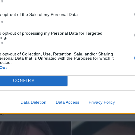
In
o opt-out of the Sale of my Personal Data.
νος του δεν είναι αξιόπιστος για την αξιολόγηση 
In
το σώμα. Η συσσώρευση λίπους στην περιοχή της κοι
to opt-out of processing my Personal Data for Targeted
ing.
άλλες παθήσεις που προκύπτουν λόγω του υπερβολι
In
α είναι μικρότερη από το ½ του ύψους. Για παράδει
o opt-out of Collection, Use, Retention, Sale, and/or Sharing
μεγαλύτερη από 85 εκατοστά σε περίμετρο.
ersonal Data that Is Unrelated with the Purposes for which it
lected.
Out
θυνη θεμάτων υγείας
neadiatrofis.gr
CONFIRM
Data Deletion
Data Access
Privacy Policy