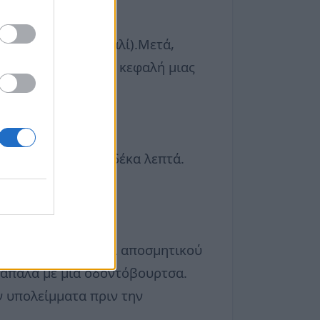
ό το ρούχο ή το χαλί).Μετά,
άτων. Βουτήξτε την κεφαλή μιας
γει εντελώς.
 και χερούλια για δέκα λεπτά.
ς.
σει λόγω ιδρώτα και αποσμητικού
α απαλά με μία οδοντόβουρτσα.
ν υπολείμματα πριν την