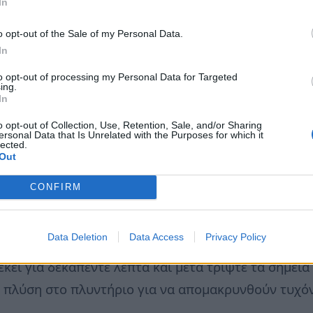
In
o opt-out of the Sale of my Personal Data.
ίτε από το ύφασμα στο οποίο έχει κολλήσει (π.χ. απ
In
 λευκό ξύδι και ζεστάνετέ το στον φούρνο μικροκυμ
to opt-out of processing my Personal Data for Targeted
τε καλά την τσίχλα που έχει απομείνει μέχρι να φύ
ing.
In
o opt-out of Collection, Use, Retention, Sale, and/or Sharing
 χρωμιωμένα είδη υγιεινής
ersonal Data that Is Unrelated with the Purposes for which it
lected.
δι. Τυλίξτε το γύρω από βρύσες, μπαταρίες μπάνιου
Out
στεγνώσει. Η σκουριά και τα άλατα θα φύγουν αμέσω
CONFIRM
ώτα
Data Deletion
Data Access
Privacy Policy
ποδη και μουλιάστε τις περιοχές που έχουν κιτρινί
εκεί για δεκαπέντε λεπτά και μετά τρίψτε τα σημεί
ή πλύση στο πλυντήριο για να απομακρυνθούν τυχό