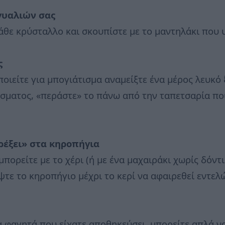
γυαλιών σας
κάθε κρύσταλλο και σκουπίστε με το μαντηλάκι που
ς
οιείτε για μπογιάτισμα αναμείξτε ένα μέρος λευκό ξ
σματος, «περάστε» το πάνω από την ταπετσαρία που
τρέξει» στα κηροπήγια
πορείτε με το χέρι (ή με ένα μαχαιράκι χωρίς δόντια
ίψτε το κηροπήγιο μέχρι το κερί να αφαιρεθεί εντελ
α φαγητά που είχατε αποθηκεύσει, μπορείτε απλά ν