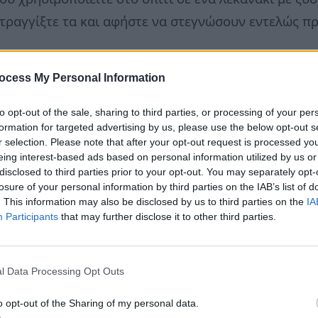
τραγγίξτε τα και αφήστε να στεγνώσουν εντελώς πρ
οίχους
ocess My Personal Information
γο λευκό ξύδι και τρίψτε ελαφρά τους λεκέδες από 
πόσο εύκολα θα καθαρίσουν.
to opt-out of the sale, sharing to third parties, or processing of your per
formation for targeted advertising by us, please use the below opt-out s
r selection. Please note that after your opt-out request is processed y
α
eing interest-based ads based on personal information utilized by us or
disclosed to third parties prior to your opt-out. You may separately opt-
άζο. Ανακαινίστε το βάζο για να πάει το ξύδι παντο
losure of your personal information by third parties on the IAB’s list of
α αδειάστε το ξύδι και ξεπλύνετε όλο το βάζο με 
. This information may also be disclosed by us to third parties on the
IA
Participants
that may further disclose it to other third parties.
πάγκους της κουζίνας
κους της κουζίνας μετά από κάθε χρήση μπορείτε να
l Data Processing Opt Outs
α μικρόβια.
o opt-out of the Sharing of my personal data.