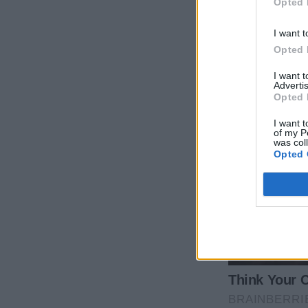
Opted 
I want t
Opted 
I want 
Advertis
Opted 
I want t
of my P
was col
Opted 