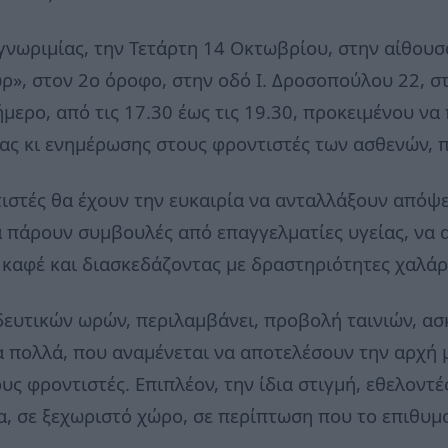
γνωριμίας, την Τετάρτη 14 Οκτωβρίου, στην αίθου
ρ», στον 2ο όροφο, στην οδό Ι. Δροσοπούλου 22, σ
ερο, από τις 17.30 έως τις 19.30, προκειμένου να
ς κι ενημέρωσης στους φροντιστές των ασθενών, π
ντιστές θα έχουν την ευκαιρία να ανταλλάξουν απόψ
 πάρουν συμβουλές από επαγγελματίες υγείας, να 
 καφέ και διασκεδάζοντας με δραστηριότητες χαλά
ευτικών ωρών, περιλαμβάνει, προβολή ταινιών, ασκ
α πολλά, που αναμένεται να αποτελέσουν την αρχή 
υς φροντιστές. Επιπλέον, την ίδια στιγμή, εθελοντ
 σε ξεχωριστό χώρο, σε περίπτωση που το επιθυμο