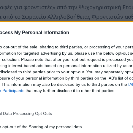
φές για φροντιστές» από την Ψυχογηριατρική Εται
ι από το Σωματείο Αλληλοβοήθειας Φροντιστών ασθ
ρόεδρος, Παναγιώτα Σουρτζή.
ocess My Personal Information
 σθενών με άνοια επιβαρύνονται ψυχικά, σωματικά α
to opt-out of the sale, sharing to third parties, or processing of your per
πέρας το δύσκολο έργο τους. Οι ενδιαφερόμενοι μ
formation for targeted advertising by us, please use the below opt-out s
r selection. Please note that after your opt-out request is processed y
eimer «ο Νέστωρ», Ι. Δροσοπούλου 22, Κυψέλη: 210
eing interest-based ads based on personal information utilized by us or
www.nstr.gr
disclosed to third parties prior to your opt-out. You may separately opt-
losure of your personal information by third parties on the IAB’s list of
. This information may also be disclosed by us to third parties on the
IA
θυνη θεμάτων υγείας
neadiatrofis.gr
Participants
that may further disclose it to other third parties.
l Data Processing Opt Outs
o opt-out of the Sharing of my personal data.