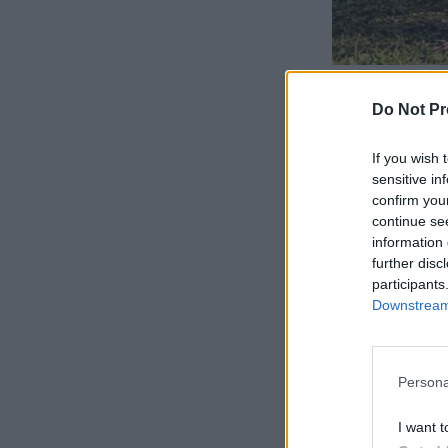
Do Not Pr
If you wish 
sensitive in
confirm you
continue se
information 
further disc
participants
Downstream 
Persona
I want t