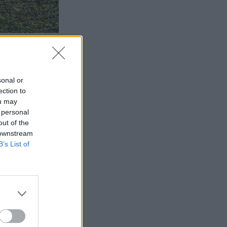
sonal or
ection to
ou may
 personal
out of the
 downstream
B’s List of