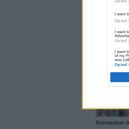
Opted 
I want t
Opted 
I want 
Advertis
Opted 
I want t
of my P
was col
Opted 