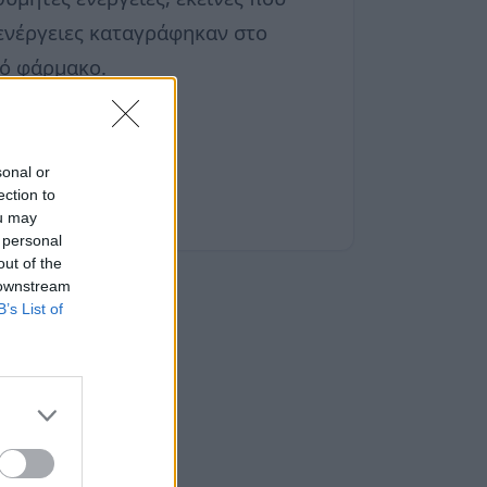
ενέργειες καταγράφηκαν στο
κό φάρμακο.
για όλους.
sonal or
ection to
ou may
 personal
out of the
 downstream
B’s List of