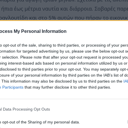
ήπια έως μέτρια ναυτία και διάρροια. Σοβαρές παρ
ραγλουτίδη και στο 5% αυτών που πήραν το εικονι
 ξεκαθαρίζει ότι η ενέσιμη λιραγλουτίδη δεν είναι 
ocess My Personal Information
θυνη θεμάτων υγείας
neadiatrofis.gr
to opt-out of the sale, sharing to third parties, or processing of your per
formation for targeted advertising by us, please use the below opt-out s
r selection. Please note that after your opt-out request is processed y
eing interest-based ads based on personal information utilized by us or
disclosed to third parties prior to your opt-out. You may separately opt-
losure of your personal information by third parties on the IAB’s list of
. This information may also be disclosed by us to third parties on the
IA
Participants
that may further disclose it to other third parties.
l Data Processing Opt Outs
o opt-out of the Sharing of my personal data.