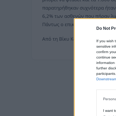
παρατηρήθηκαν συχνότερα ήταν 
6,2% των ασθενών που πήραν λι
Πάντως ο επικεφαλής της μελέτης
Do Not Pr
Από τη Βίκυ Καρατζαφέρη, υπεύ
If you wish 
sensitive in
confirm you
continue se
information 
further disc
participants
Downstream 
Persona
I want t