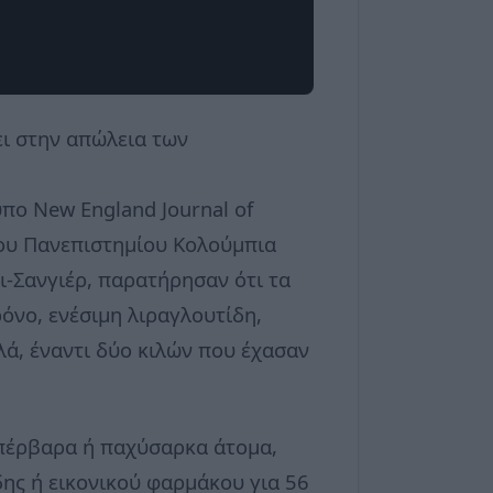
ει στην απώλεια των
πο New England Journal of
του Πανεπιστημίου Κολούμπια
ι-Σανγιέρ, παρατήρησαν ότι τα
όνο, ενέσιμη λιραγλουτίδη,
ά, έναντι δύο κιλών που έχασαν
υπέρβαρα ή παχύσαρκα άτομα,
δης ή εικονικού φαρμάκου για 56