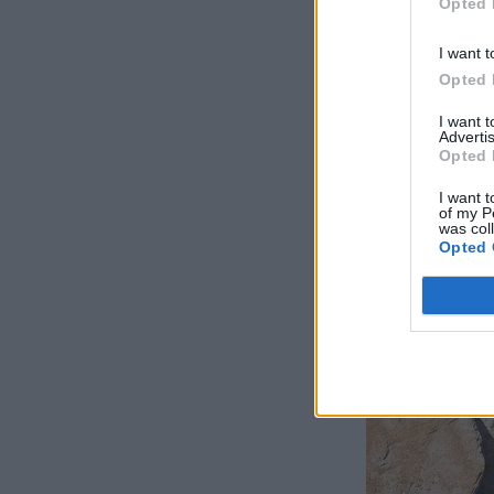
Opted 
I want t
Opted 
I want 
Advertis
Opted 
I want t
of my P
was col
Opted 