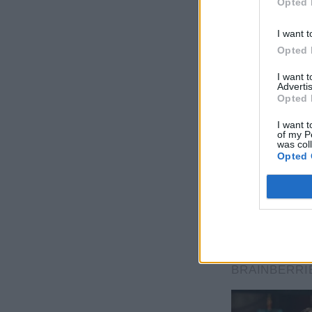
Opted 
I want t
Opted 
I want 
Advertis
Opted 
I want t
of my P
was col
Opted 