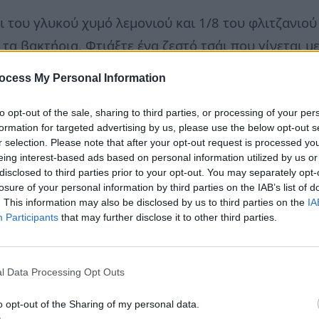
 του γλυκού χυμό λεμονιού και 1/8 του φλιτζανιού
τα βακτήρια. Φτιάξτε ένα ζεστό τσάι που γίνεται μ
ό λεμονιού.
ocess My Personal Information
to opt-out of the sale, sharing to third parties, or processing of your per
formation for targeted advertising by us, please use the below opt-out s
κι, λίγο χυμό λεμονιού στο πρόσωπο. Δρα ως στυπτ
r selection. Please note that after your opt-out request is processed y
αλότερη εμφάνιση. Ανακατέψτε αλάτι και χυμό λεμον
eing interest-based ads based on personal information utilized by us or
disclosed to third parties prior to your opt-out. You may separately opt-
losure of your personal information by third parties on the IAB’s list of
. This information may also be disclosed by us to third parties on the
IA
Participants
that may further disclose it to other third parties.
l Data Processing Opt Outs
o opt-out of the Sharing of my personal data.