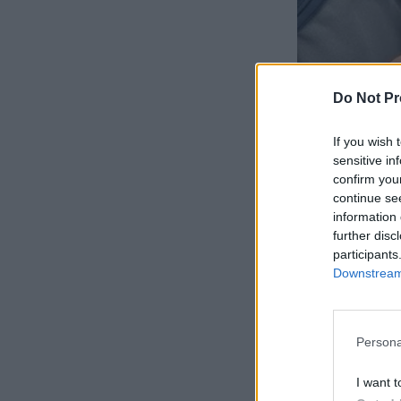
Do Not Pr
If you wish 
sensitive in
confirm you
continue se
information 
further disc
participants
Downstream 
Persona
I want t