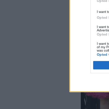
Opted 
I want t
Opted 
I want 
Advertis
Opted 
I want t
of my P
was col
Opted 