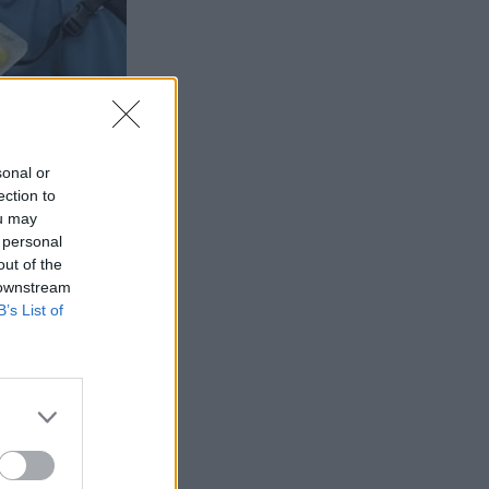
sonal or
ection to
ou may
 personal
out of the
 downstream
B’s List of