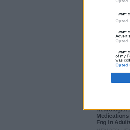
Opted 
I want t
Opted 
I want 
Advertis
Opted 
I want t
of my P
was col
Opted 