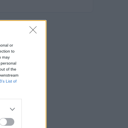
sonal or
ection to
ou may
 personal
out of the
 downstream
B’s List of