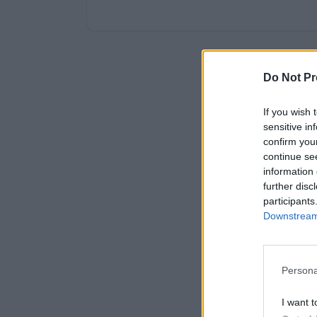
Do Not Pr
If you wish 
sensitive in
confirm you
continue se
information 
further disc
participants
Downstream 
Persona
I want t