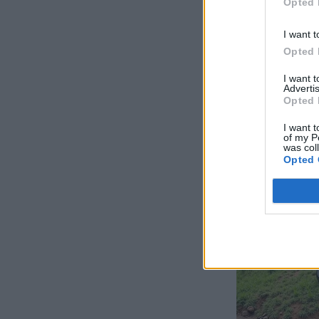
Opted 
I want t
Opted 
I want 
Advertis
Opted 
I want t
of my P
was col
Opted 