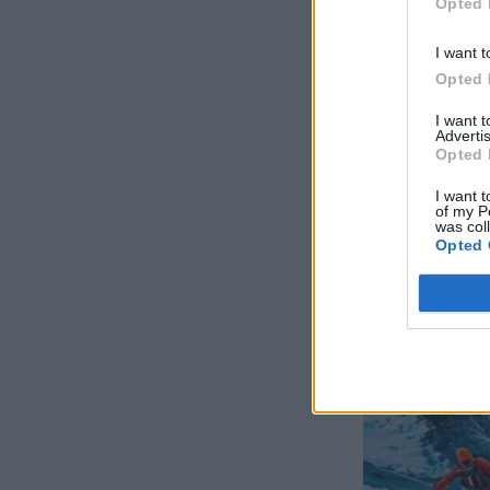
Opted 
I want t
Opted 
I want 
Advertis
Opted 
I want t
of my P
was col
Opted 