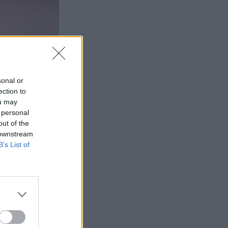
sonal or
ection to
ou may
 personal
out of the
 downstream
B’s List of