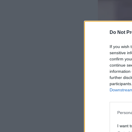
Do Not Pr
If you wish 
sensitive in
confirm you
continue se
information 
further disc
participants
Downstream 
Persona
I want t