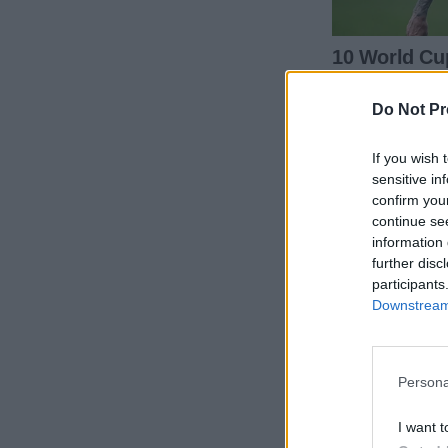
Do Not Pr
If you wish 
sensitive in
confirm you
continue se
information 
further disc
participants
Downstream 
Persona
I want t