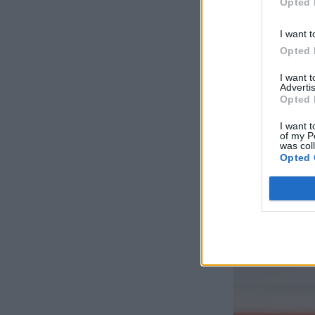
Opted 
I want t
Opted 
I want 
Advertis
Opted 
I want t
of my P
was col
Opted 