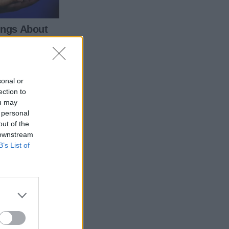
sonal or
ection to
ou may
 personal
out of the
 downstream
B’s List of