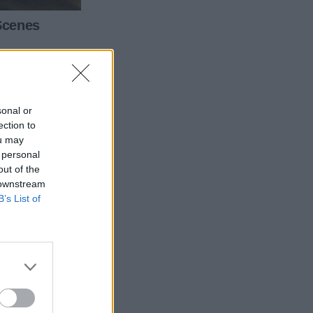
sonal or
ection to
ou may
 personal
out of the
 downstream
B’s List of