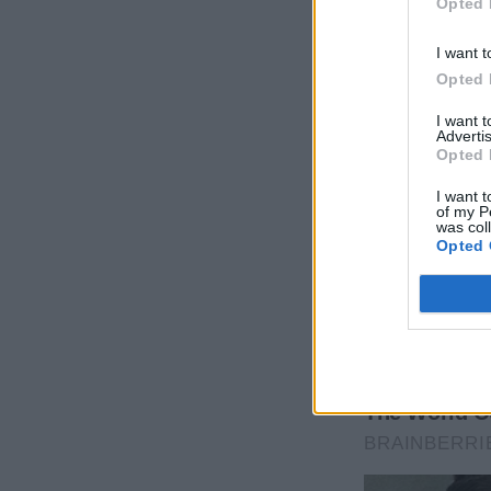
Opted 
I want t
Opted 
I want 
Advertis
Opted 
I want t
of my P
was col
Opted 