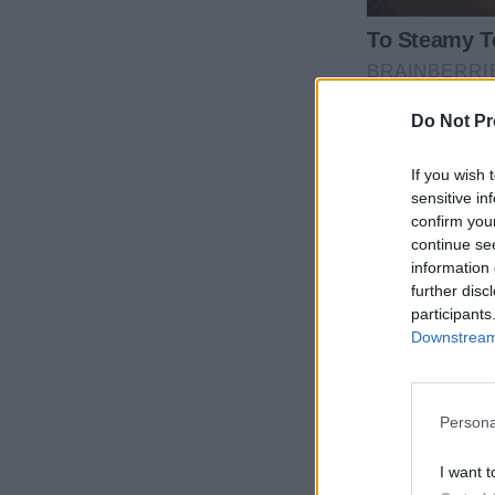
Do Not Pr
If you wish 
sensitive in
confirm you
continue se
information 
further disc
participants
Downstream 
Persona
I want t