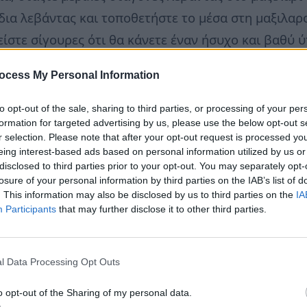
α λεβάντας και τοποθετήστε το μέσα στη μαξιλαροθ
ίστε σίγουρες ότι θα κάνετε έναν ήσυχο και βαθύ ύ
ocess My Personal Information
πανιέρας σας, αφού προσθέσετε 25 – 30 σταγόνες α
to opt-out of the sale, sharing to third parties, or processing of your per
το για όση ώρα μπορείτε. Σύντομα θα αισθάνεστε 
formation for targeted advertising by us, please use the below opt-out s
r selection. Please note that after your opt-out request is processed y
ες και θα κοιμηθείτε τέλεια.
eing interest-based ads based on personal information utilized by us or
ση του ζεστού νερού στη μπανιέρα; Μη στεναχωριέστ
disclosed to third parties prior to your opt-out. You may separately opt-
losure of your personal information by third parties on the IAB’s list of
φουγγάρι σας και κάντε ένα κατευναστικό ντους.
. This information may also be disclosed by us to third parties on the
IA
Participants
that may further disclose it to other third parties.
ματος και του βήχα
ατμού από άνθη ή έλαιο λεβάντας είναι απόλυτα θε
l Data Processing Opt Outs
ς σούπας άνθη λεβάντας και 1 κουταλιά ευκάλυπτο.
 το κεφάλι σας πάνω από το δοχείο, το σκεπάζεται 
o opt-out of the Sharing of my personal data.