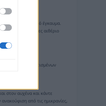
 έχει υποστεί ηλιακό έγκαυμα.
 αλόη (8-10 σταγόνες αιθέριο
μανση» των τραυματισμένων
και στον αυχένα και κάντε
 ανακούφιση από τις ημικρανίες,