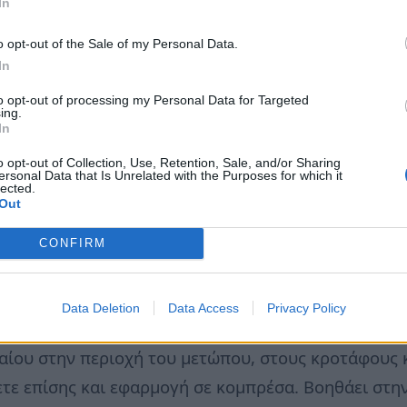
In
τον ευεργετικό ατμό.
o opt-out of the Sale of my Personal Data.
καύματ
α
In
γόνες αιθέριου ελαίου και αλείψτε την περιοχή που
to opt-out of processing my Personal Data for Targeted
ing.
ς, μπορείτε να φτιάξετε και γέλη (gel) λεβάντας με
In
o opt-out of Collection, Use, Retention, Sale, and/or Sharing
ersonal Data that Is Unrelated with the Purposes for which it
lected.
 εντόμων, κοψίματα και γδαρσίματα.
Out
CONFIRM
αταστρέφοντας μικρόβια και βοηθώντας την «απολύ
Data Deletion
Data Access
Privacy Policy
ους
λαίου στην περιοχή του μετώπου, στους κροτάφους 
τε επίσης και εφαρμογή σε κομπρέσα. Βοηθάει στην