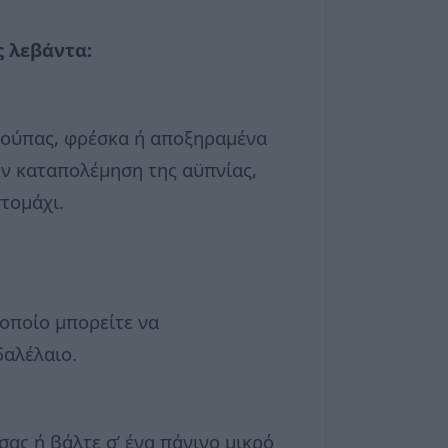
ς λεβάντα:
 σούπας, φρέσκα ή αποξηραμένα
ν καταπολέμηση της αϋπνίας,
τομάχι.
 οποίο μπορείτε να
δαλέλαιο.
σας ή βάλτε σ’ ένα πάνινο μικρό