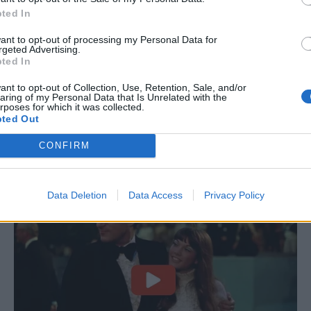
ted In
want to opt-out of processing my Personal Data for
rgeted Advertising.
ted In
want to opt-out of Collection, Use, Retention, Sale, and/or
aring of my Personal Data that Is Unrelated with the
rposes for which it was collected.
ted Out
CONFIRM
Data Deletion
Data Access
Privacy Policy