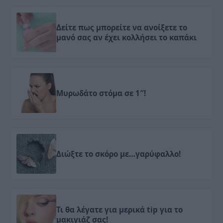
Δείτε πως μπορείτε να ανοίξετε το
μανό σας αν έχει κολλήσει το καπάκι
Μυρωδάτο στόμα σε 1″!
Διώξτε το σκόρο με…γαρύφαλλο!
Τι θα λέγατε για μερικά tip για το
μακιγιάζ σας!