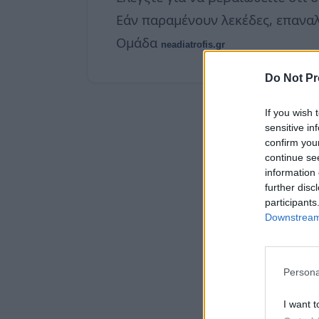
Εάν παραμένουν λεκέδες, επαναλ
Ομάδα
neadiatrofis.gr
Do Not Pr
If you wish 
sensitive in
confirm you
continue se
information 
further disc
participants
Downstream 
Persona
I want t