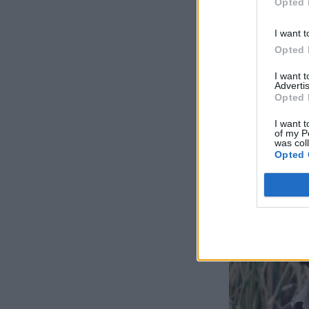
Opted 
I want t
Opted 
I want 
Advertis
Opted 
I want t
of my P
was col
Opted 