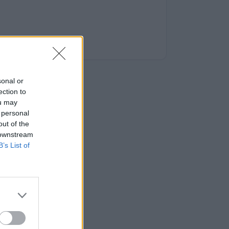
sonal or
ection to
ou may
 personal
out of the
 downstream
B’s List of