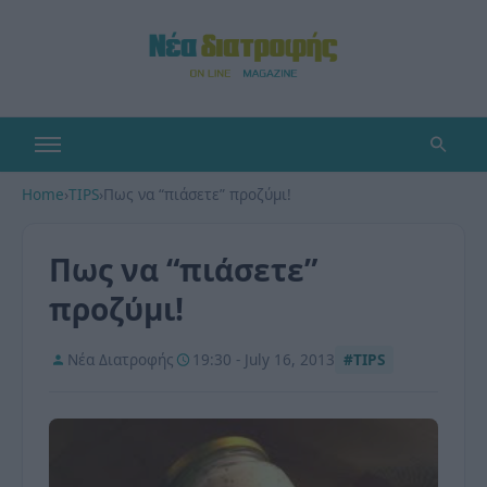
Home
›
TIPS
›
Πως να “πιάσετε” προζύμι!
Πως να “πιάσετε”
προζύμι!
Νέα Διατροφής
19:30 - July 16, 2013
#TIPS