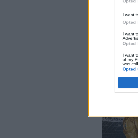
Opted 
I want t
Opted 
I want 
Advertis
Opted 
I want t
of my P
was col
Opted 