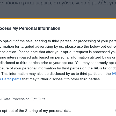
ν πάουντερ και μερικές σταγόνες νερό ή με λάδι γι
γο, αλλά εάν κατά λάθος βάψατε ένα έπιπλο του μπ
ocess My Personal Information
αι στη συνέχεια ξεπλύνετε με οινόπνευμα.
to opt-out of the sale, sharing to third parties, or processing of your per
formation for targeted advertising by us, please use the below opt-out s
r selection. Please note that after your opt-out request is processed y
eing interest-based ads based on personal information utilized by us or
disclosed to third parties prior to your opt-out. You may separately opt-
losure of your personal information by third parties on the IAB’s list of
. This information may also be disclosed by us to third parties on the
IA
Participants
that may further disclose it to other third parties.
l Data Processing Opt Outs
o opt-out of the Sharing of my personal data.