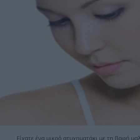
Είχατε ένα μικρό ατυχηματάκι με τη βαφή μα