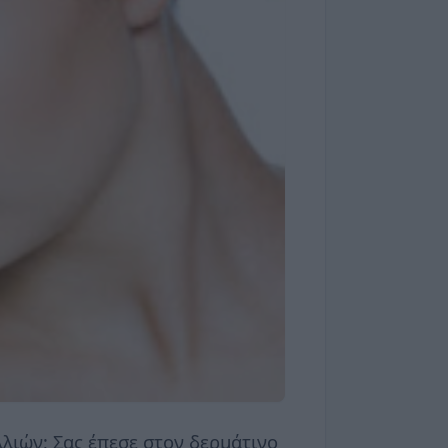
λλιών; Σας έπεσε στον δερμάτινο