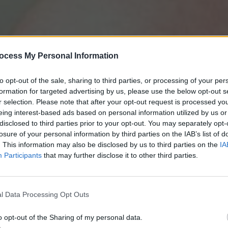
ocess My Personal Information
to opt-out of the sale, sharing to third parties, or processing of your per
formation for targeted advertising by us, please use the below opt-out s
Πολύ δύσκολος λεκές, συνήθως αδύνατον να βγει η
r selection. Please note that after your opt-out request is processed y
κέτες. Αλλά!
Όσον αφορά τα ρούχα δοκιμάστε λεύκα
eing interest-based ads based on personal information utilized by us or
disclosed to third parties prior to your opt-out. You may separately opt-
ια λεκέ σε χαλιά και μοκέτες δοκιμάστε μια επιχεί
losure of your personal information by third parties on the IAB’s list of
. This information may also be disclosed by us to third parties on the
IA
α
Participants
that may further disclose it to other third parties.
ές από βαφή μαλλιών στο δέρμα μπορεί να αφαιρεθεί
σκληρό για την επιδερμίδα) ή με οδοντόκρεμα.
l Data Processing Opt Outs
ακτικά δοκιμάστε με μπέικιν πάουντερ και μερικές σ
o opt-out of the Sharing of my personal data.