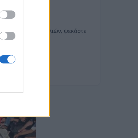
άνιου με βαφή μαλλιών, ψεκάστε