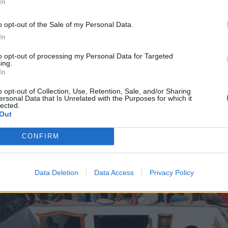
In
o opt-out of the Sale of my Personal Data.
λα
In
γο, αλλά εάν κατά λάθος βάψατε ένα έπιπλο του μπ
to opt-out of processing my Personal Data for Targeted
ing.
In
αι στη συνέχεια ξεπλύνετε με οινόπνευμα.
o opt-out of Collection, Use, Retention, Sale, and/or Sharing
ersonal Data that Is Unrelated with the Purposes for which it
lected.
Out
CONFIRM
Data Deletion
Data Access
Privacy Policy