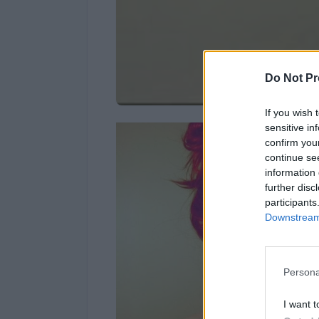
Do Not Pr
If you wish 
sensitive in
Μμμ! 
confirm you
και μο
continue se
information 
Όσο γ
further disc
participants
Δέρμ
Downstream 
Ο λεκ
λίγο 
Persona
Εναλλ
I want t