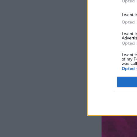
Opted 
I want t
Opted 
I want 
Advertis
Opted 
I want t
of my P
was col
Opted 