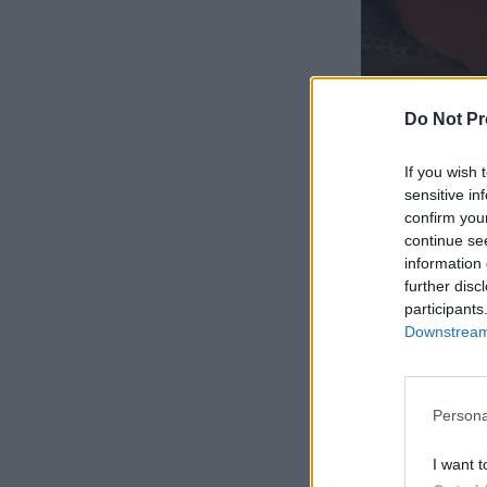
Do Not Pr
If you wish 
sensitive in
confirm you
continue se
information 
further disc
participants
Downstream 
Persona
I want t