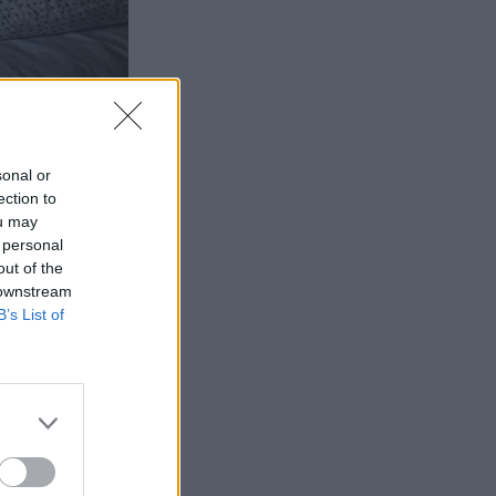
sonal or
ection to
ou may
 personal
out of the
 downstream
B’s List of