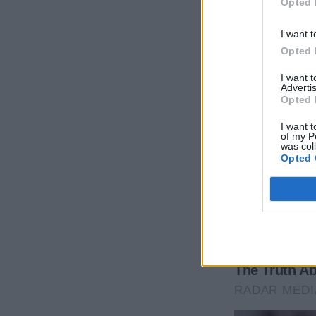
Opted 
I want t
Opted 
I want 
Advertis
Opted 
I want t
of my P
was col
Opted 