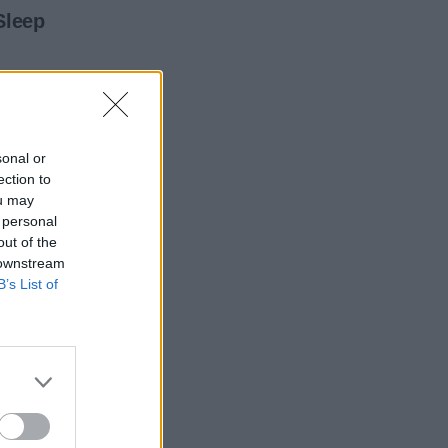
sonal or
ection to
ou may
 personal
out of the
 downstream
B’s List of