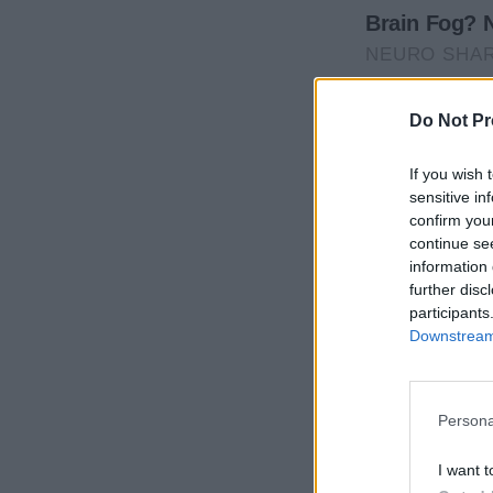
Do Not Pr
If you wish 
sensitive in
confirm you
continue se
information 
further disc
participants
Downstream 
Persona
I want t